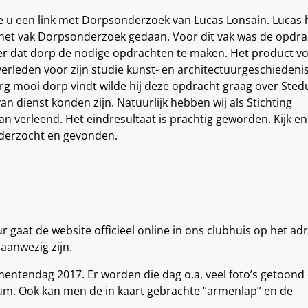
ie u een link met Dorpsonderzoek van Lucas Lonsain. Lucas 
de het vak Dorpsonderzoek gedaan. Voor dit vak was de opdra
r dat dorp de nodige opdrachten te maken. Het product v
 verleden voor
zijn studie kunst- en architectuurgeschiedeni
rg mooi dorp vindt wilde hij deze opdracht graag over Ste
an dienst konden zijn. Natuurlijk hebben wij als Stichting
 verleend. Het eindresultaat is prachtig geworden. Kijk en
nderzocht en gevonden.
 gaat de website officieel online in ons clubhuis op het ad
aanwezig zijn.
entendag 2017. Er worden die dag o.a. veel foto’s getoond
dum. Ook kan men de in kaart gebrachte “armenlap” en de