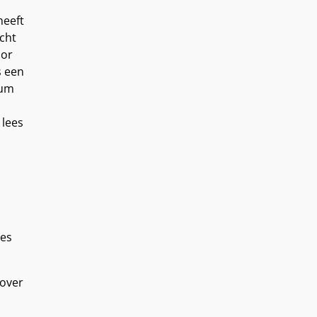
heeft
cht
oor
s een
dum
 lees
res
 over