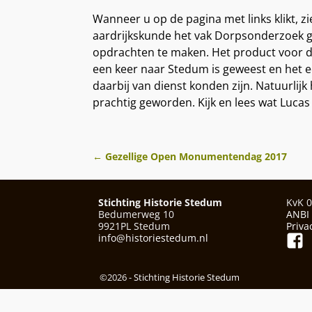
Wanneer u op de pagina met links klikt, z
aardrijkskunde het vak Dorpsonderzoek g
opdrachten te maken. Het product voor di
een keer naar Stedum is geweest en het e
daarbij van dienst konden zijn. Natuurlij
prachtig geworden. Kijk en lees wat Luca
←
Gezellige Open Monumentendag 2017
Berichtnavigatie
Stichting Historie Stedum
KvK 
Bedumerweg 10
ANBI
9921PL Stedum
Priva
info@historiestedum.nl
©2026 -
Stichting Historie Stedum