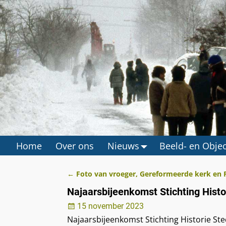
Home
Over ons
Nieuws
Beeld- en Obje
←
Foto van vroeger, Gereformeerde kerk en 
Berichtnavigatie
Najaarsbijeenkomst Stichting Hist
15 november 2023
Najaarsbijeenkomst Stichting Historie St