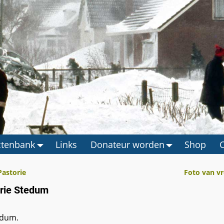
ctenbank
Links
Donateur worden
Shop
Pastorie
Foto van v
orie Stedum
edum.