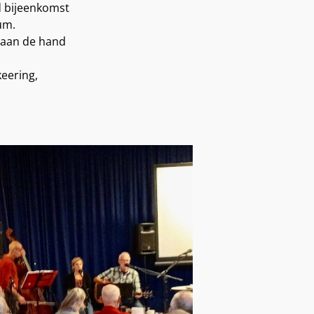
d bijeenkomst
um.
n aan de hand
keering,