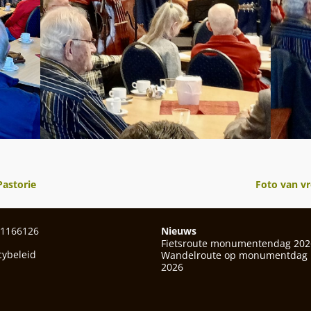
Pastorie
Foto van v
01166126
Nieuws
Fietsroute monumentendag 202
cybeleid
Wandelroute op monumentdag
2026