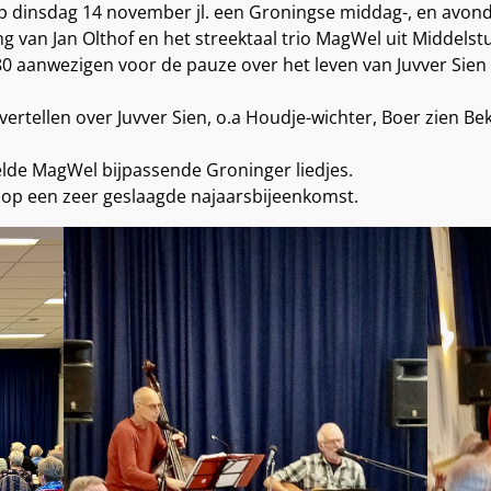
op dinsdag 14 november jl. een Groningse middag-, en avon
 van Jan Olthof en het streektaal trio MagWel uit Middelst
80 aanwezigen voor de pauze over het leven van Juvver Sie
ertellen over Juvver Sien, o.a Houdje-wichter, Boer zien Be
lde MagWel bijpassende Groninger liedjes.
n op een zeer geslaagde najaarsbijeenkomst.