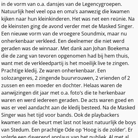
in de vorm van o.a. dansjes van de Legencygroepen.
Natuurlijk heel veel opa en oma’s aanwezig die kwamen
kijken naar hun kleinkinderen. Het was net een reünie. Na
de kleinsten ging de avond verder met de Masked Singer.
Een nieuwe vorm van de vroegere Soundmix, maar nu
onherkenbaar verkleed. Een deelnemer die niet werd
geraden was de winnaar. Met dank aan Johan Boekema
die de zang van tevoren opgenomen had bij hem thuis,
want met de verkleedpartij is het moeilijk live te zingen.
Prachtige kledij. Ze waren onherkenbaar. Een
solozangeres, 2 zingende buurvrouwen, 2 vrienden of 2
zussen en een moeder en dochter. Helaas waren de
aanwijzingen dit jaar met o.a. foto’s die te herkenbaar
waren en werd iedereen geraden. De acts waren goed en
was er veel aandacht aan de kledij besteed. Na de Masked
Singer was het tijd voor bands. Ook de playbackers
kwamen aan de beurt met last not least natuurlijk de boys
van Stedum. Een prachtige Ode op ‘Hoog is de zolder’. Er
volgde een daverend applaus van het publiek. Al met al