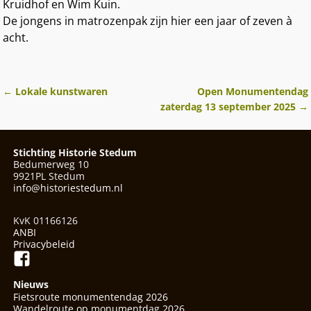
Kruidhof en Wim Kuin.
De jongens in matrozenpak zijn hier een jaar of zeven à
acht.
←
Lokale kunstwaren
Open Monumentendag
Berichtnavigatie
zaterdag 13 september 2025
→
Stichting Historie Stedum
Bedumerweg 10
9921PL Stedum
info@historiestedum.nl
KvK 01166126
ANBI
Privacybeleid
Nieuws
Fietsroute monumentendag 2026
Wandelroute op monumentdag 2026