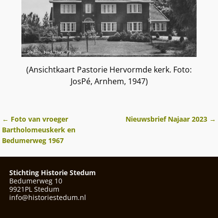
(Ansichtkaart Pastorie Hervormde kerk. Foto:
JosPé, Arnhem, 1947)
←
Foto van vroeger
Nieuwsbrief Najaar 2023
→
Berichtnavigatie
Bartholomeuskerk en
Bedumerweg 1967
Stichting Historie Stedum
Bedumerweg 10
9921PL Stedum
info@historiestedum.nl