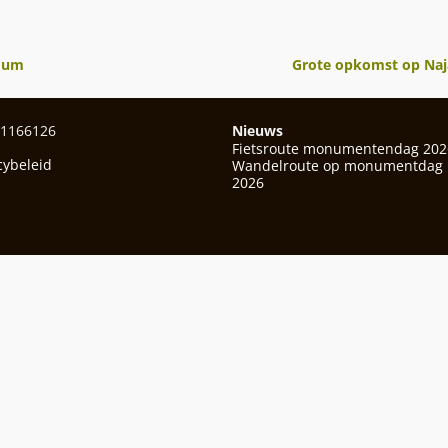
edum
Grote opkomst op Naj
01166126
Nieuws
Fietsroute monumentendag 202
cybeleid
Wandelroute op monumentdag
2026