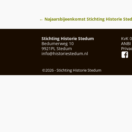
←
Najaarsbijeenkomst Stichting Historie St
Berichtnavigatie
Stichting Historie Stedum
KvK 
Bedumerweg 10
ANBI
9921PL Stedum
Priva
info@historiestedum.nl
©2026 -
Stichting Historie Stedum