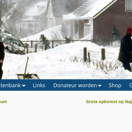
ctenbank
Links
Donateur worden
Shop
edum
Grote opkomst op Naj