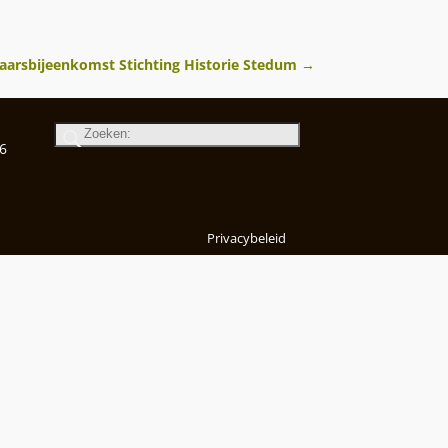
aarsbijeenkomst Stichting Historie Stedum
→
6
Privacybeleid