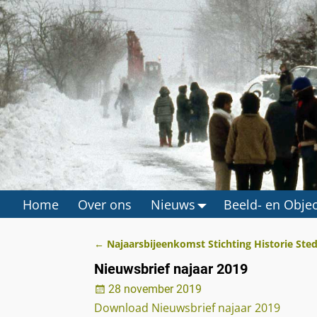
Home
Over ons
Nieuws
Beeld- en Obje
←
Najaarsbijeenkomst Stichting Historie St
Berichtnavigatie
Nieuwsbrief najaar 2019
28 november 2019
Download Nieuwsbrief najaar 2019