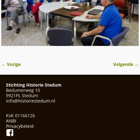
← Vorige
Volgende →
Afbeeldingsnavigatie
Stichting Historie Stedum
Bedumerweg 10
9921PL Stedum
info@historiestedum.nl
KvK 01166126
ANBI
Privacybeleid