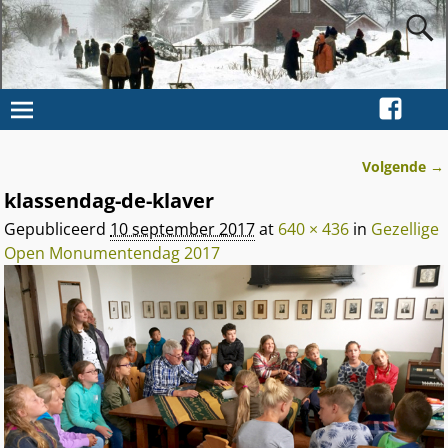
Volgende →
Afbeeldingsnavigatie
klassendag-de-klaver
Gepubliceerd
10 september 2017
at
640 × 436
in
Gezellige
Open Monumentendag 2017